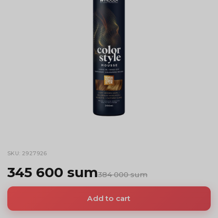
SKU: 2927926
345 600 sum
384 000 sum
Add to cart