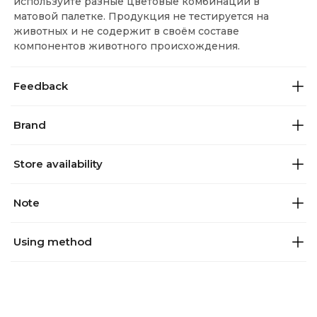
используйте разные цветовые комбинации в
матовой палетке. Продукция не тестируется на
животных и не содержит в своём составе
×
📱
компонентов животного происхождения.
Feedback
Открыть в приложении?
Brand
Для лучшего опыта откройте эту страницу в
нашем приложении
Store availability
Открыть приложение
Note
Продолжить в браузере
Using method