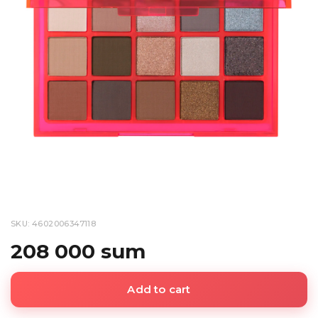
SKU: 4602006347118
208 000 sum
Add to cart