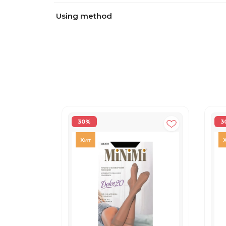
Using method
30%
3