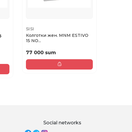
SISI
SISI
.
Колготки жен. MNM ESTIVO
Колготки
15 NO...
LUREX ...
77 000 sum
94 000 
Social networks