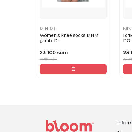
MINIMI
MIN
Women's knee socks MNM
Гол
gamb. D...
DOL
23 100 sum
23 
33 000 sum
33 00
Infor