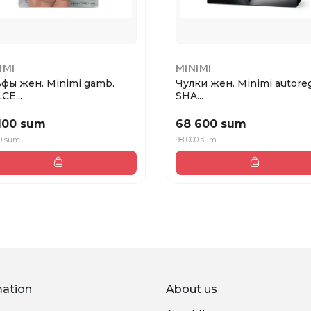
IMI
MINIMI
ьфы жен. Minimi gamb.
Чулки жен. Minimi autoreg
CE...
SHA...
100 sum
68 600 sum
0 sum
98 000 sum
mation
About us