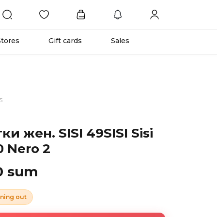
Stores
Gift cards
Sales
5
ки жен. SISI 49SISI Sisi
0 Nero 2
0 sum
ning out