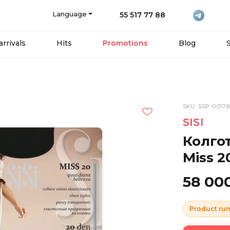
Language
55 517 77 88
rrivals
Hits
Promotions
Blog
SKU: SSP-00178
SISI
Колгот
Miss 2
58 00
Product run