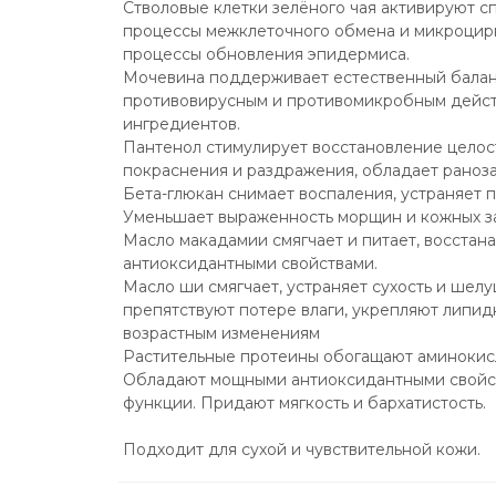
Стволовые клетки зелёного чая активируют сп
процессы межклеточного обмена и микроцирку
процессы обновления эпидермиса.
Мочевина поддерживает естественный баланс
противовирусным и противомикробным дейст
ингредиентов.
Пантенол стимулирует восстановление целост
покраснения и раздражения, обладает раноз
Бета-глюкан снимает воспаления, устраняет п
Уменьшает выраженность морщин и кожных за
Масло макадамии смягчает и питает, восстана
антиоксидантными свойствами.
Масло ши смягчает, устраняет сухость и шел
препятствуют потере влаги, укрепляют липидн
возрастным изменениям 
Растительные протеины обогащают аминокисл
Обладают мощными антиоксидантными свойств
функции. Придают мягкость и бархатистость.
Подходит для сухой и чувствительной кожи.