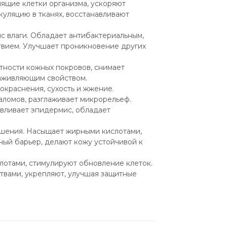
ящие клетки организма, ускоряют 
ляцию в тканях, восстанавливают 
 влаги. Обладает антибактериальным, 
вием. Улучшает проникновение других 
ности кожных покровов, снимает 
аживляющим свойством.
окраснения, сухость и жжение. 
ломов, разглаживает микрорельеф.
вливает эпидермис, обладает 
ушения. Насыщает жирными кислотами, 
ый барьер, делают кожу устойчивой к 
отами, стимулируют обновление клеток. 
ами, укрепляют, улучшая защитные 