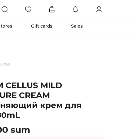
Stores
Gift cards
Sales
80038
 CELLUS MILD
URE CREAM
няющий крем для
80mL
00 sum