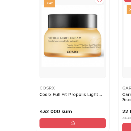
COSRX
GAR
Cosrx Full Fit Propolis Light ...
Gar
Эксп
432 000 sum
22 
38 00