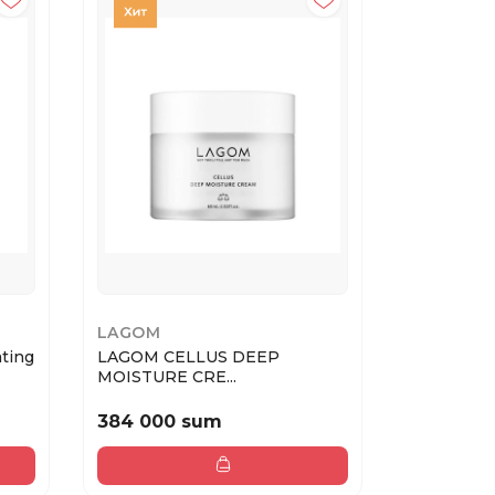
LAGOM
BIODANC
ting
LAGOM CELLUS DEEP
Biodance 
MOISTURE CRE...
hydro...
384 000 sum
50 000 