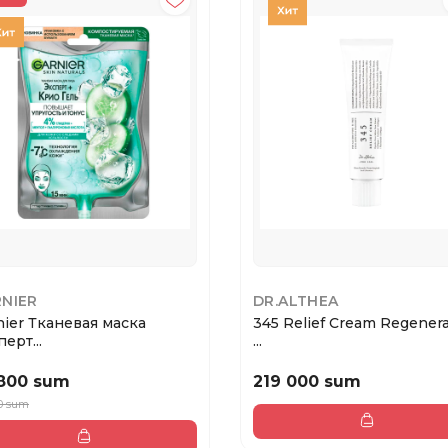
NIER
DR.ALTHEA
nier Тканевая маска
345 Relief Cream Regenera
ерт...
...
800 sum
219 000 sum
0 sum