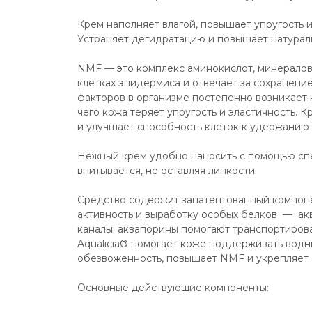
Крем наполняет влагой, повышает упругость и
Устраняет дегидратацию и повышает натурал
NMF — это комплекс аминокислот, минералов 
клетках эпидермиса и отвечает за сохранение
факторов в организме постепенно возникает н
чего кожа теряет упругость и эластичность. 
и улучшает способность клеток к удержанию 
Нежный крем удобно наносить с помощью спе
впитывается, не оставляя липкости.
Средство содержит запатентованный компонен
активность и выработку особых белков  —  ак
каналы: аквапорины помогают транспортироват
Aqualicia® помогает коже поддерживать водн
обезвоженность, повышает NMF и укрепляет 
Основные действующие компоненты: