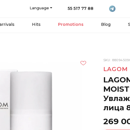
Language
55 517 77 88
rrivals
Hits
Promotions
Blog
SKU: 88094509
LAGOM
LAGOM
MOIST
Увлаж
лица 
269 0