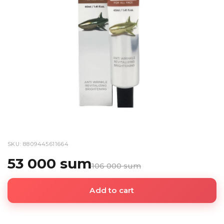
SKU: 8809445611664
53 000 sum
106 000 sum
Add to cart