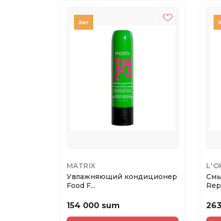
MATRIX
L'O
Увлажняющий кондиционер
Смы
Food F...
Repa
154 000 sum
26