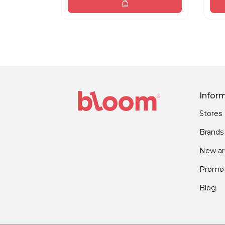
Infor
Stores
Brands
New arr
Promot
Blog