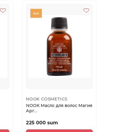
NOOK COSMETICS
L'OREAL 
NOOK Масло для волос Магия
Vitamino 
Арг...
окр...
225 000 sum
330 000