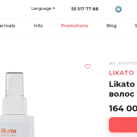
Language
55 517 77 88
rrivals
Hits
Promotions
Blog
SKU: 460375731
LIKATO
Likato
волос 
164 0