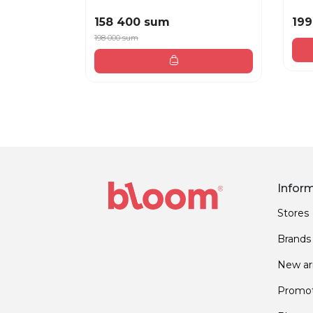
158 400 sum
199
198 000 sum
Infor
Stores
Brands
New arr
Promot