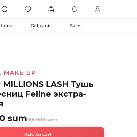
Stores
Gift cards
Sales
L MAKE UP
l MILLIONS LASH Тушь
сниц Feline экстра-
я
00 sum
166 000 sum
Add to cart