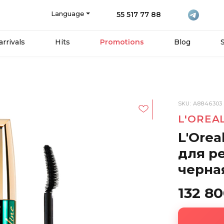
Language
55 517 77 88
rrivals
Hits
Promotions
Blog
SKU: A8846303
20%
L'OREA
L'Orea
для ре
черна
132 8