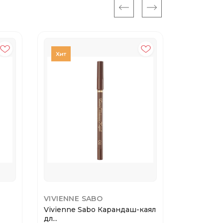
VIVIENNE SABO
MAYBELLI
Vivienne Sabo Карандаш-каял
Maybellin
дл...
геле...