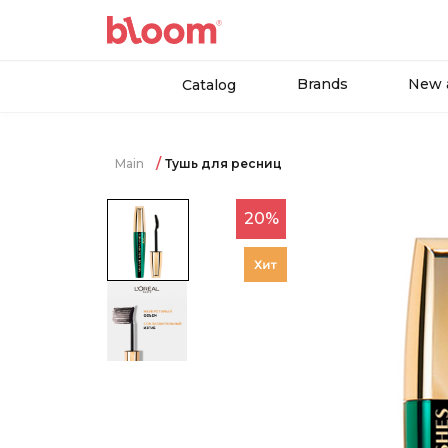
Brands
New a
Catalog
Main
Тушь для ресниц
20%