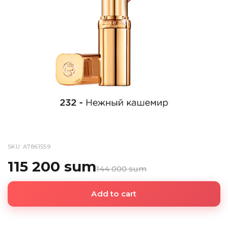
SKU: A7861559
115 200 sum
144 000 sum
Add to cart