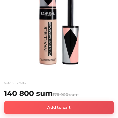
SKU: 30173583
140 800 sum
176 000 sum
Add to cart