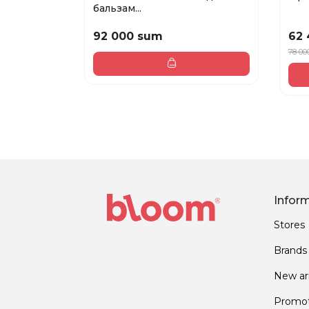
бальзам...
92 000 sum
62
78 00
Infor
Stores
Brands
New arr
Promot