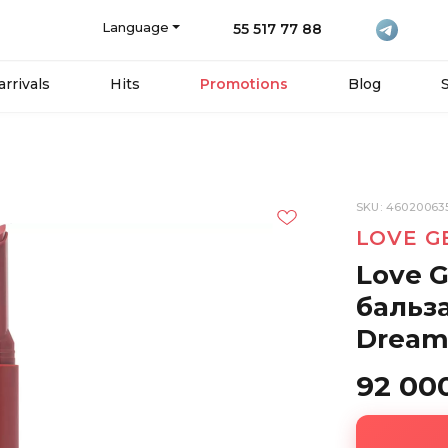
Language
55 517 77 88
rrivals
Hits
Promotions
Blog
SKU: 46020063
LOVE G
Love G
бальза
Dream
92 00