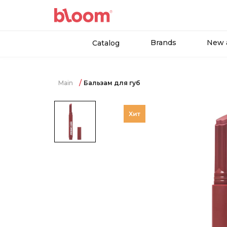
Brands
New a
Catalog
Main
Бальзам для губ