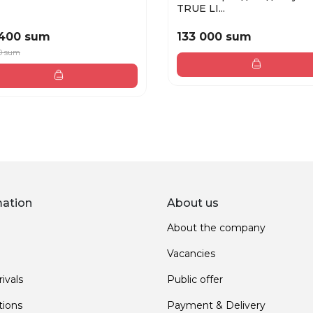
TRUE LI...
 400 sum
133 000 sum
0 sum
mation
About us
About the company
Vacancies
ivals
Public offer
ions
Payment & Delivery