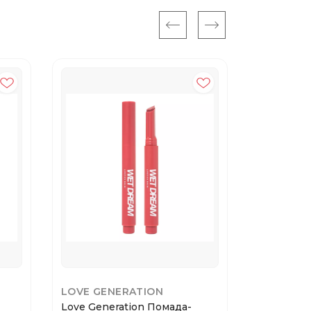
LOVE GENERATION
EVELINE
Love Generation Помада-
CONTOUR 