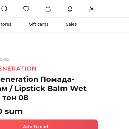
Stores
Gift cards
Sales
52952
ENERATION
eneration Помада-
м / Lipstick Balm Wet
 тон 08
0 sum
Add to cart