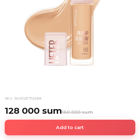
SKU: 3600531716288
128 000 sum
160 000 sum
Add to cart