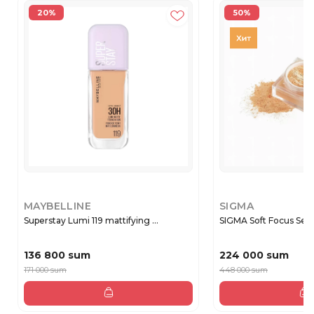
20%
50%
MAYBELLINE
SIGMA
Superstay Lumi 119 mattifying ...
SIGMA Soft Focus Sett
136 800 sum
224 000 sum
171 000 sum
448 000 sum