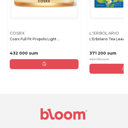
COSRX
L'ERBOLARIO
Cosrx Full Fit Propolis Light ...
L'Erbolario Tea Leaves 
432 000 sum
371 200 sum
464 000 sum