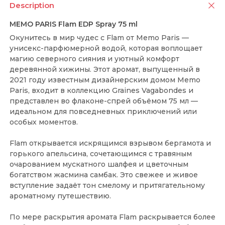
Description
MEMO PARIS Flam EDP Spray 75 ml
Окунитесь в мир чудес с Flam от Memo Paris —
унисекс-парфюмерной водой, которая воплощает
магию северного сияния и уютный комфорт
деревянной хижины. Этот аромат, выпущенный в
2021 году известным дизайнерским домом Memo
Paris, входит в коллекцию Graines Vagabondes и
представлен во флаконе-спрей объёмом 75 мл —
идеальном для повседневных приключений или
особых моментов.
Flam открывается искрящимся взрывом бергамота и
горького апельсина, сочетающимся с травяным
очарованием мускатного шалфея и цветочным
богатством жасмина самбак. Это свежее и живое
вступление задаёт тон смелому и притягательному
ароматному путешествию.
По мере раскрытия аромата Flam раскрывается более