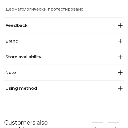
Дерматологически протестировано.
×
📱
Feedback
Открыть в приложении?
Brand
Для лучшего опыта откройте эту страницу в
нашем приложении
Store availability
Открыть приложение
Note
Продолжить в браузере
Using method
Customers also