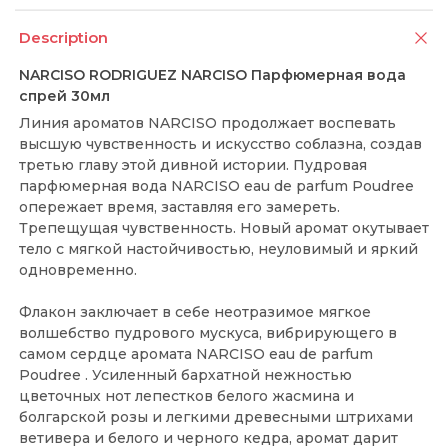
Description
NARCISO RODRIGUEZ NARCISO Парфюмерная вода
спрей 30мл
Линия ароматов NARCISO продолжает воспевать
высшую чувственность и искусство соблазна, создав
третью главу этой дивной истории. Пудровая
парфюмерная вода NARCISO eau de parfum Poudree
опережает время, заставляя его замереть.
Трепещущая чувственность. Новый аромат окутывает
тело с мягкой настойчивостью, неуловимый и яркий
одновременно.
Флакон заключает в себе неотразимое мягкое
волшебство пудрового мускуса, вибрирующего в
самом сердце аромата NARCISO eau de parfum
Poudree . Усиленный бархатной нежностью
цветочных нот лепестков белого жасмина и
болгарской розы и легкими древесными штрихами
ветивера и белого и черного кедра, аромат дарит