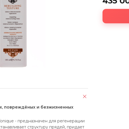
435 0
х, повреждёных и безжизненных
nique - предназначен для регенерации 
станавливает структуру прядей, придает 