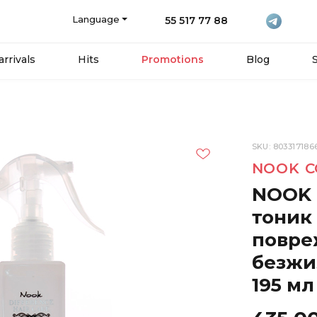
Language
55 517 77 88
rrivals
Hits
Promotions
Blog
SKU: 803317186
NOOK C
NOOK 
тоник 
повре
безжи
195 мл