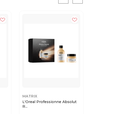
MATRIX
KERASTA
L'Oreal Professionne Absolut
Kerastas
R...
Шампун...