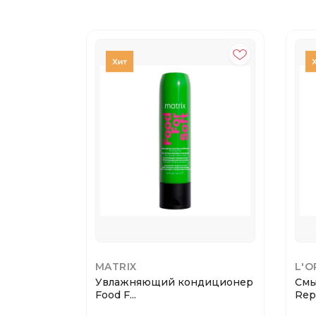
MATRIX
L'O
Увлажняющий кондиционер
Смы
Food F...
Repa