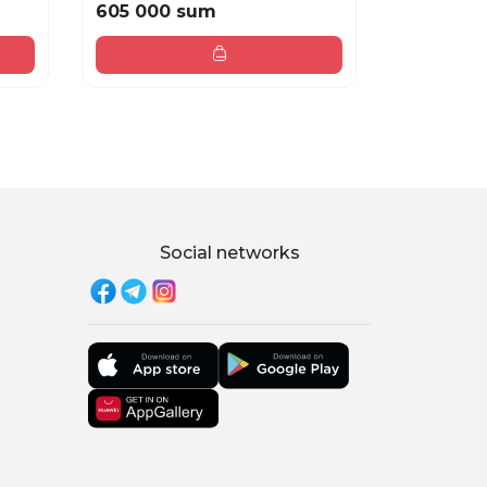
605 000 sum
462 000
Social networks