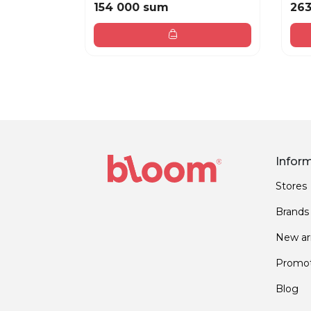
154 000 sum
26
Infor
Stores
Brands
New arr
Promot
Blog