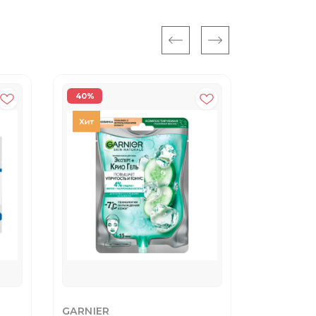
40%
GARNIER
DR.ALTHE