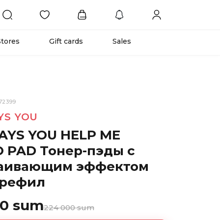
Stores
Gift cards
Sales
72399
YS YOU
AYS YOU HELP ME
 PAD Тонер-пэды с
аивающим эффектом
 рефил
00 sum
224 000 sum