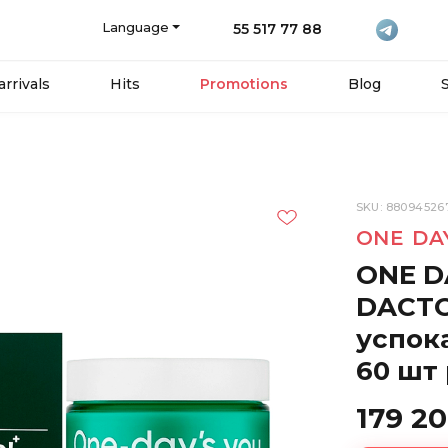
Language
55 517 77 88
rrivals
Hits
Promotions
Blog
SKU: 88094526
ONE DA
ONE D
DACTO
успок
60 шт
179 2