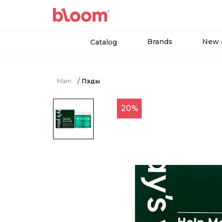
Brands
New a
Catalog
Main
Пэды
20%