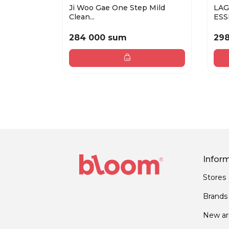
Ji Woo Gae One Step Mild
LA
Clean...
ESS
284 000 sum
29
Infor
Stores
Brands
New arr