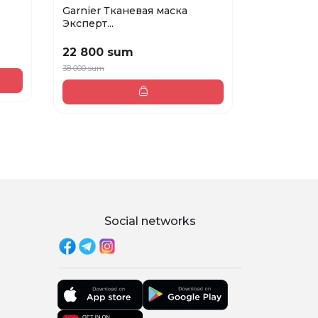
Garnier Тканевая маска
345 Relie
Эксперт...
...
22 800 sum
219 000
38 000 sum
Social networks