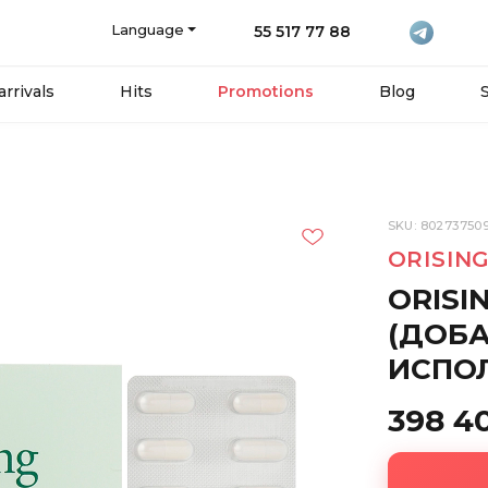
Language
55 517 77 88
rrivals
Hits
Promotions
Blog
SKU: 80273750
ORISIN
ORIS
(ДОБ
ИСПОЛ
398 4