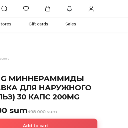
Stores
Gift cards
Sales
96003
G
ING МИННЕРАММИДЫ
АВКА ДЛЯ НАРУЖНОГО
ЬЗ) 30 КАПC 200MG
00 sum
498 000 sum
Add to cart