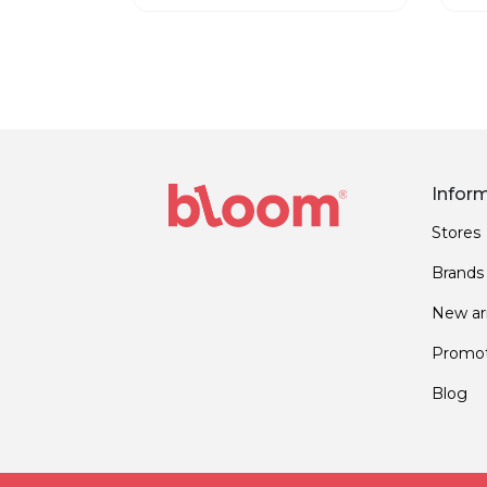
Infor
Stores
Brands
New arr
Promot
Blog