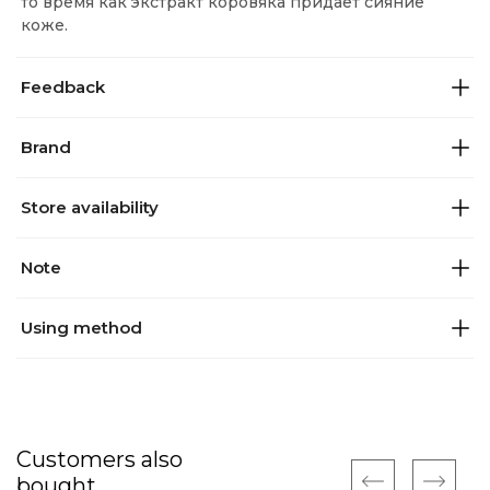
то время как экстракт коровяка придает сияние
коже.
Feedback
Brand
Store availability
Note
Using method
Customers also
bought