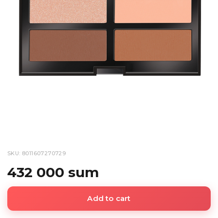
SKU: 8011607270729
432 000 sum
Add to cart