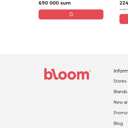
690 000 sum
22
448 
Infor
Stores
Brands
New arr
Promot
Blog