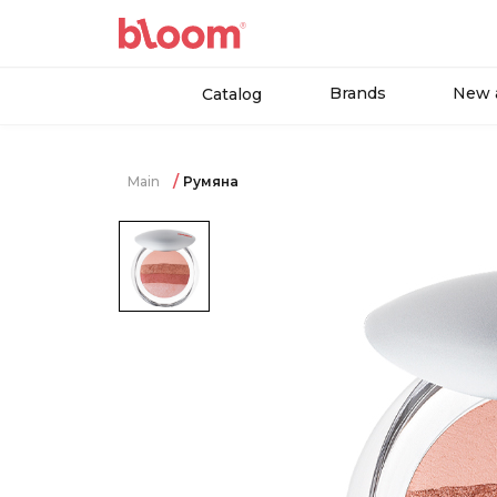
Brands
New a
Catalog
Main
Румяна