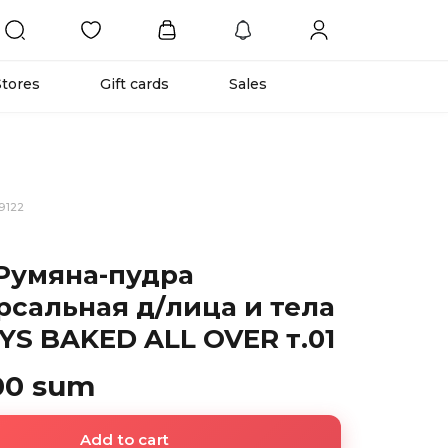
Stores
Gift cards
Sales
9122
Румяна-пудра
рсальная д/лица и тела
YS BAKED ALL OVER т.01
00 sum
Add to cart