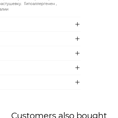
астушевку.  Гипоаллергенен , 
алии
Customers also bought