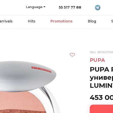
Language
55 517 77 88
rrivals
Hits
Promotions
Blog
SKU: 801160709
PUPA
PUPA 
униве
LUMIN
453 0