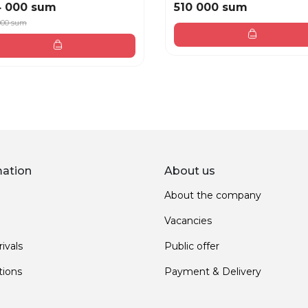
4 000 sum
510 000 sum
000 sum
mation
About us
About the company
Vacancies
ivals
Public offer
ions
Payment & Delivery