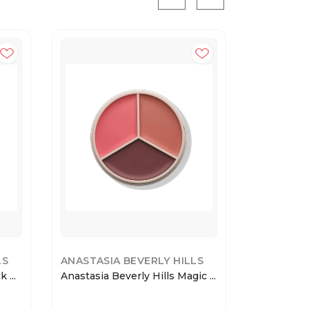
LS
ANASTASIA BEVERLY HILLS
LOVE GE
 ...
Anastasia Beverly Hills Magic ...
Love Gene
ст...