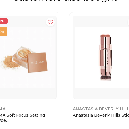
0%
MA
ANASTASIA BEVERLY HIL
MA Soft Focus Setting
Anastasia Beverly Hills Stick
e...