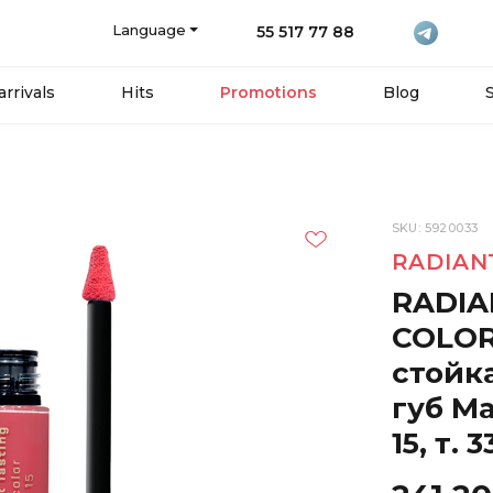
Language
55 517 77 88
rrivals
Hits
Promotions
Blog
SKU: 5920033
RADIAN
RADIA
COLOR
стойк
губ Ma
15, т.