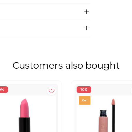
Customers also bought
0%
10%