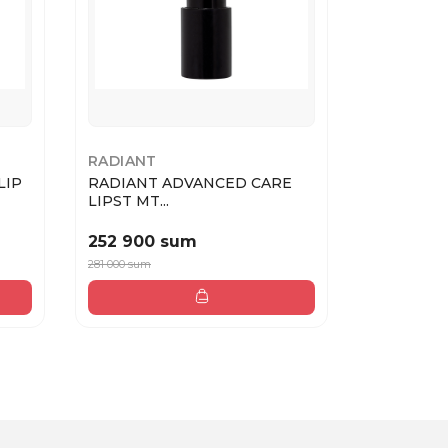
RADIANT
RADIANT
LIP
RADIANT ADVANCED CARE
RADIANT 
LIPST MT...
COLOR...
252 900 sum
241 200
281 000 sum
268 000 sum