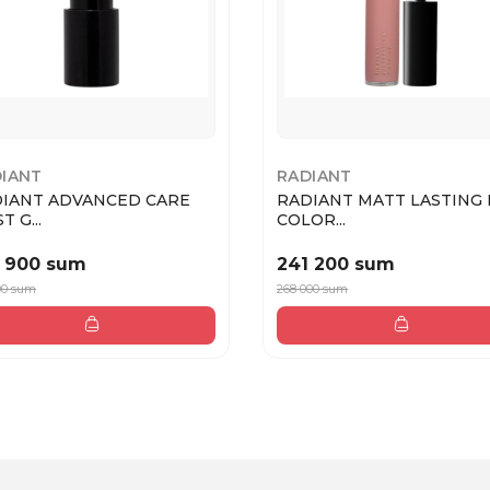
IANT
RADIANT
ADVANCED CARE
RADIANT MATT LASTING 
T G...
COLOR...
 900 sum
241 200 sum
00 sum
268 000 sum