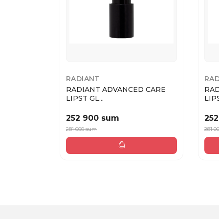
RADIANT
RAD
RADIANT ADVANCED CARE
RADIANT 
LIPST GL...
LIPS
252 900 sum
252
281 000 sum
281 0