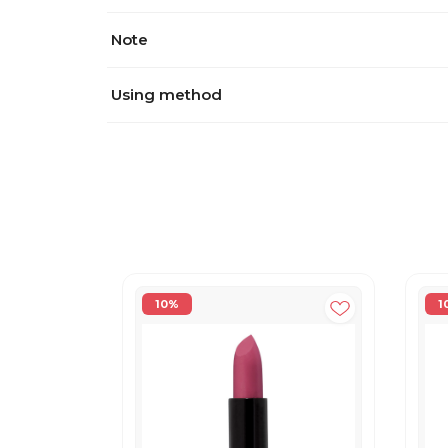
Note
Using method
10%
1