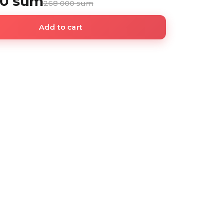
00 sum
268 000 sum
Add to cart