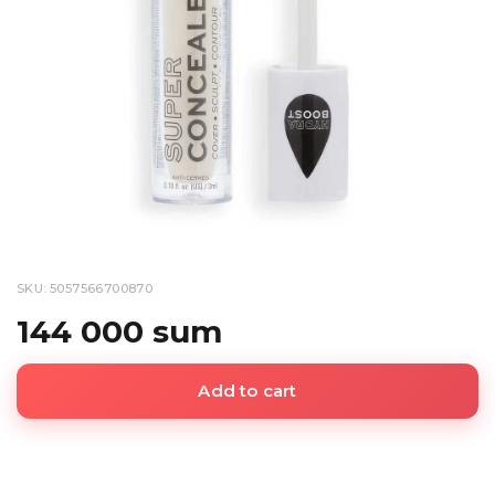
SKU: 5057566700870
144 000 sum
Add to cart