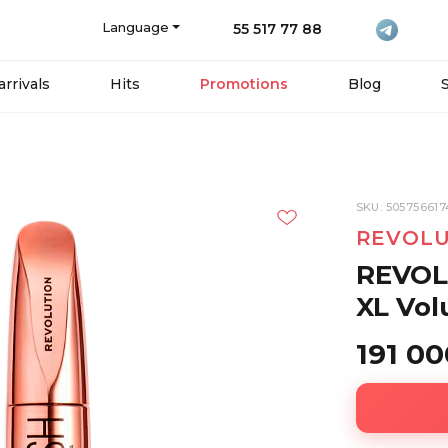
Language
55 517 77 88
rrivals
Hits
Promotions
Blog
SKU: 50575661
REVOLU
REVOL
XL Vo
191 0