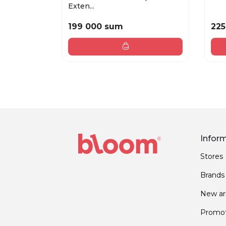
Exten...
199 000 sum
225
Infor
Stores
Brands
New arr
Promot