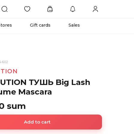
Stores
Gift cards
Sales
74602
TION
UTION ТУШЬ Big Lash
lume Mascara
00 sum
Add to cart