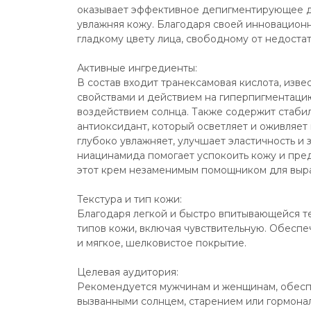
оказывает эффективное депигментирующее де
увлажняя кожу. Благодаря своей инновацион
гладкому цвету лица, свободному от недоста
Активные ингредиенты:
В состав входит транексамовая кислота, изв
свойствами и действием на гиперпигментацию
воздействием солнца. Также содержит стаби
антиоксидант, который осветляет и оживляет 
глубоко увлажняет, улучшает эластичность и
ниацинамида помогает успокоить кожу и пред
этот крем незаменимым помощником для выра
Текстура и тип кожи:
Благодаря легкой и быстро впитывающейся те
типов кожи, включая чувствительную. Обесп
и мягкое, шелковистое покрытие.
Целевая аудитория:
Рекомендуется мужчинам и женщинам, обесп
вызванными солнцем, старением или гормона