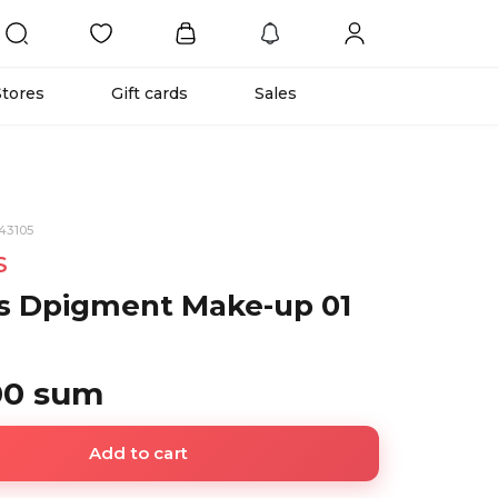
Stores
Gift cards
Sales
43105
S
is Dpigment Make-up 01
00 sum
Add to cart