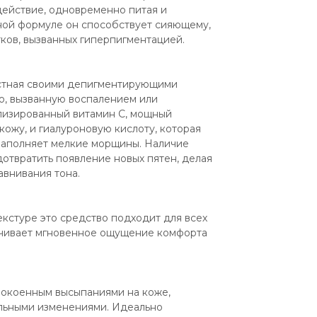
йствие, одновременно питая и 
ной формуле он способствует сияющему, 
тков, вызванных гиперпигментацией.
естная своими депигментирующими 
, вызванную воспалением или 
лизированный витамин С, мощный 
кожу, и гиалуроновую кислоту, которая 
 заполняет мелкие морщины. Наличие 
отвратить появление новых пятен, делая 
внивания тона.
кстуре это средство подходит для всех 
ечивает мгновенное ощущение комфорта 
окоенным высыпаниями на коже, 
льными изменениями. Идеально 