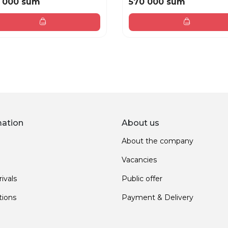
 000 sum
570 000 sum
mation
About us
About the company
Vacancies
ivals
Public offer
ions
Payment & Delivery