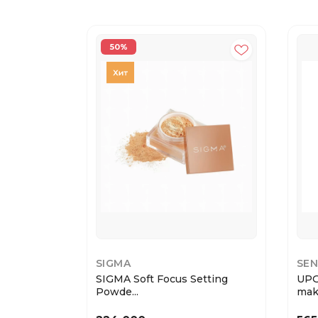
50%
SIGMA
SEN
SIGMA Soft Focus Setting
UPG
Powde...
make