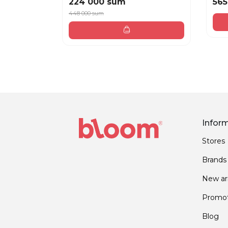
224 000 sum
565
448 000 sum
Infor
Stores
Brands
New arr
Promot
Blog