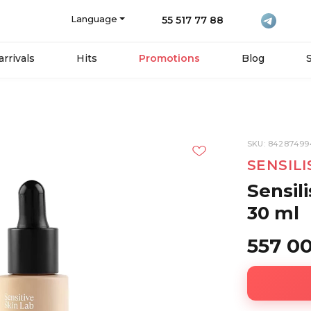
Language
55 517 77 88
rrivals
Hits
Promotions
Blog
SKU: 84287499
SENSILI
Sensil
30 ml
557 0