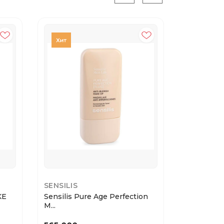
SENSILIS
SENSILIS
KE
Sensilis Pure Age Perfection
SENSILIS
M...
NEW 2...