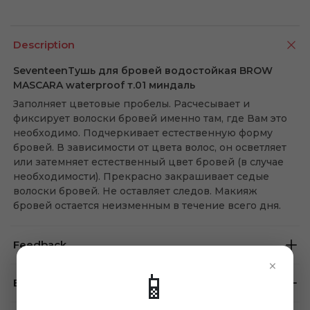
Description
SeventeenТушь для бровей водостойкая BROW
MASCARA waterproof т.01 миндаль
Заполняет цветовые пробелы. Расчесывает и
фиксирует волоски бровей именно там, где Вам это
необходимо. Подчеркивает естественную форму
бровей. В зависимости от цвета волос, он осветляет
или затемняет естественный цвет бровей (в случае
необходимости). Прекрасно закрашивает седые
волоски бровей. Не оставляет следов. Макияж
бровей остается неизменным в течение всего дня.
Feedback
×
📱
Brand