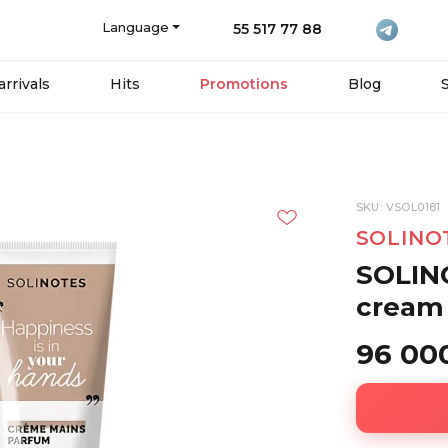
Language
55 517 77 88
rrivals
Hits
Promotions
Blog
SKU: VSOL0181
SOLINO
SOLIN
cream
96 00