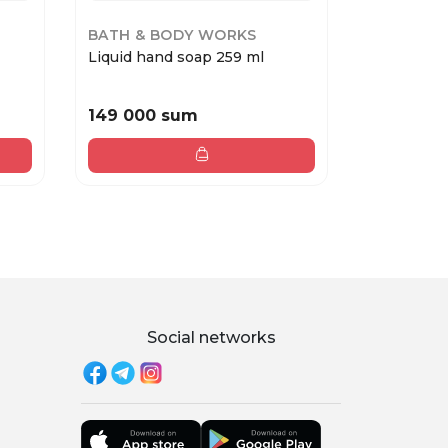
BATH & BODY WORKS
SOLINOT
Liquid hand soap 259 ml
SOLINOTE
30ml
149 000 sum
96 000 
Social networks