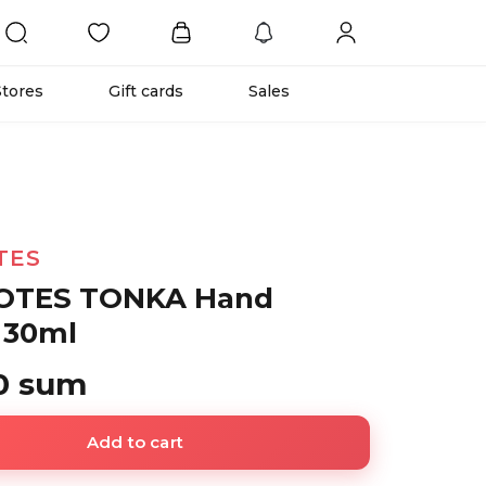
Stores
Gift cards
Sales
TES
OTES TONKA Hand
 30ml
0 sum
Add to cart