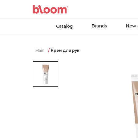
Brands
New a
Catalog
Main
Крем для рук