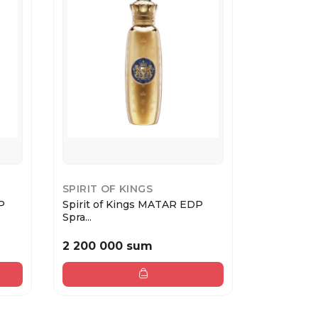
SPIRIT OF KINGS
SPIRIT OF
P
Spirit of Kings MATAR EDP
Spirit of 
Spra...
Spra...
2 200 000 sum
2 200 0