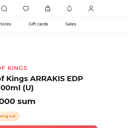
Stores
Gift cards
Sales
OF KINGS
 of Kings ARRAKIS EDP
100ml (U)
 000 sum
ning out