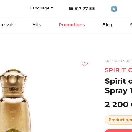
Language
55 517 77 88
rrivals
Hits
Promotions
Blog
SKU: SOK655011
SPIRIT 
Spirit
Spray 
2 200
Product run