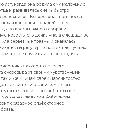
о лет, когда она родила ему маленькую 
тца и развивалась очень быстро, 
 ровесников. Вскоре юная принцесса 
а целая конюшня лошадей, но её 
ды во время важного собрания 
ю новость: его дочка упала с лошади во 
чила серьезные травмы и оказалась 
аиваться и регулярно приглашал лучших 
 принцессе научиться заново ходить.
энергичных аккордов спелого 
та очаровывают своими чувственными 
 так и женщинам своей нарочитостью. В 
ценный синтетический компонент 
ы: утонченное и сногсшибательное 
 мускусно-сладкими. Амброксан 
арит осязаемое ольфакторное 
браза.