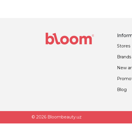
Infor
Stores
Brands
New arr
Promot
Blog
© 2026 Bloombeauty.uz