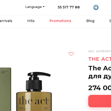
Language
55 517 77 88
rrivals
Hits
Promotions
Blog
SKU: 46785997
THE AC
The A
для д
274 0