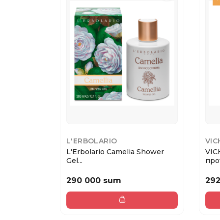
L'ERBOLARIO
VIC
L'Erbolario Camelia Shower
VIC
Gel...
прот
290 000 sum
29