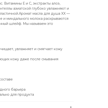
 Витамины Е и С, экстракты алоэ, 
нтеллы азиатской глубоко увлажняют и 
эластичной.Аромат масла для душа XX — 
фе и миндального молока раскрываются 
нный шлейф. Мы называем это 
чищает, увлажняет и смягчает кожу
яющих кожу даже после смывания
составе
дного барьера
ально для продукта