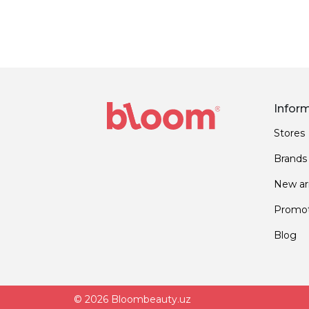
Infor
Stores
Brands
New arr
Promot
Blog
© 2026 Bloombeauty.uz