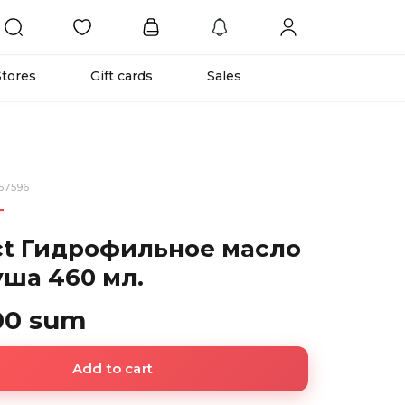
Stores
Gift cards
Sales
67596
T
ct Гидрофильное масло
уша 460 мл.
00 sum
Add to cart