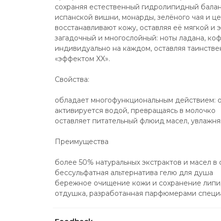
сохраняя естественный гидролипидный баланс.
испанской вишни, монарды, зелёного чая и це
восстанавливают кожу, оставляя её мягкой и 
загадочный и многослойный: ноты ладана, ко
индивидуально на каждом, оставляя таинстве
«эффектом XX».
Свойства:
обладает многофункциональным действием: о
активируется водой, превращаясь в молочко
оставляет питательный флюид масел, увлажн
Преимущества
более 50% натуральных экстрактов и масел в 
бессульфатная альтернатива гелю для душа
бережное очищение кожи и сохранение липи
отдушка, разработанная парфюмерами специ