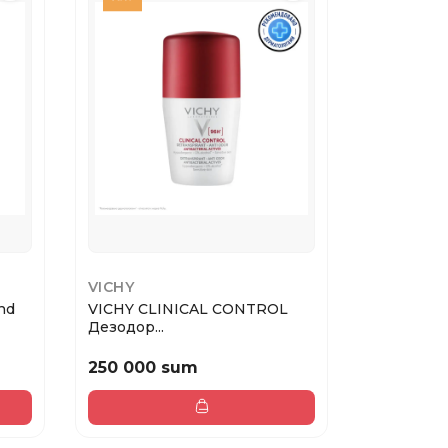
VICHY
AMERICA
nd
VICHY CLINICAL CONTROL
3-IN-1 CLA
Дезодор...
c...
250 000 sum
324 000