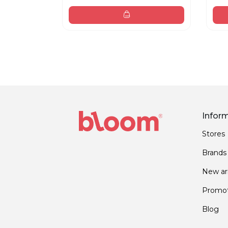
Infor
Stores
Brands
New arr
Promot
Blog