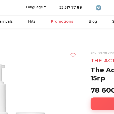
Language
55 517 77 88
rrivals
Hits
Promotions
Blog
SKU: 46785974
THE AC
The Ac
15гр
78 60