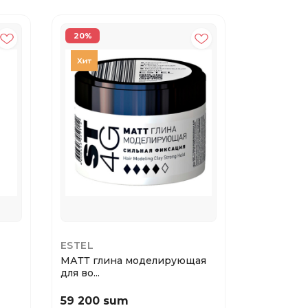
20%
ESTEL
SCHWARZ
МАТТ глина моделирующая
Schwarzko
для во...
Extr...
59 200 sum
110 000 