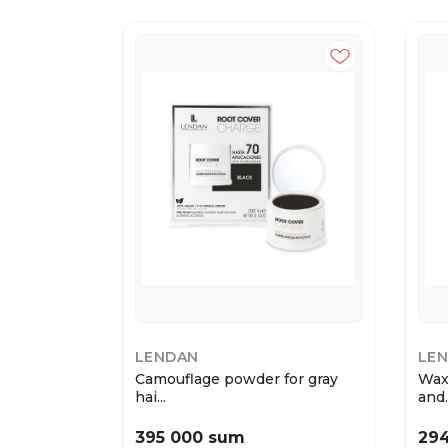
LENDAN
LE
Camouflage powder for gray
Wax
hai...
and..
395 000 sum
29