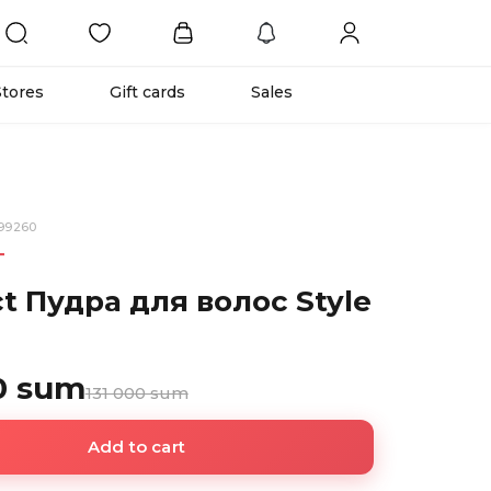
Stores
Gift cards
Sales
99260
T
t Пудра для волос Style
0 sum
131 000 sum
Add to cart