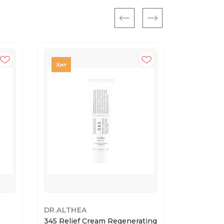
DR.ALTHEA
BIODANC
345 Relief Cream Regenerating
Biodance 