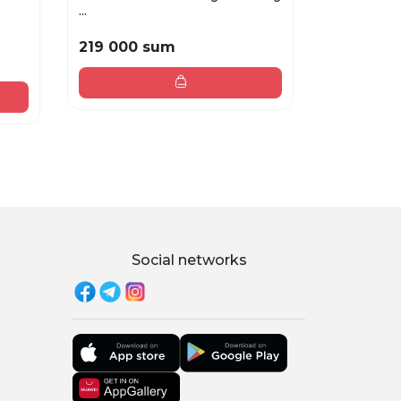
...
hydro...
219 000 sum
50 000 
Social networks