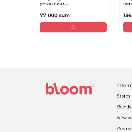
умывания с...
пенк
77 000 sum
136
Infor
Stores
Brands
New arr
Promot