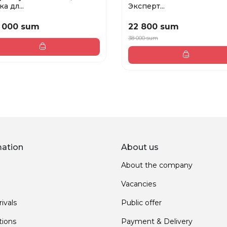
а дл...
Эксперт...
 000 sum
22 800 sum
38 000 sum
mation
About us
About the company
Vacancies
ivals
Public offer
ions
Payment & Delivery