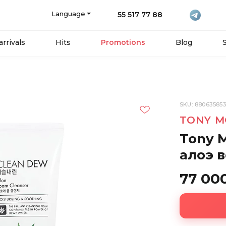
Language
55 517 77 88
rrivals
Hits
Promotions
Blog
SKU: 88063585
TONY M
Tony 
алоэ 
77 00