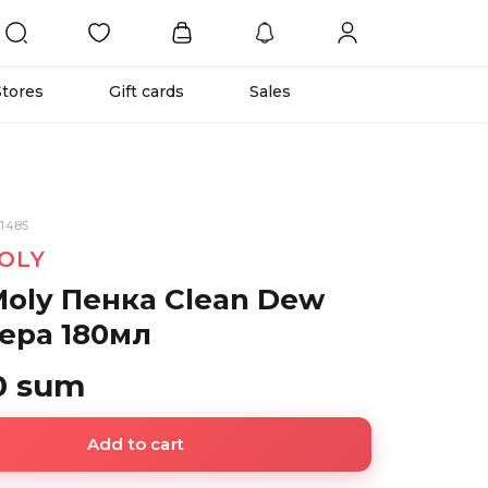
Stores
Gift cards
Sales
31485
OLY
Moly Пенка Clean Dew
вера 180мл
0 sum
Add to cart