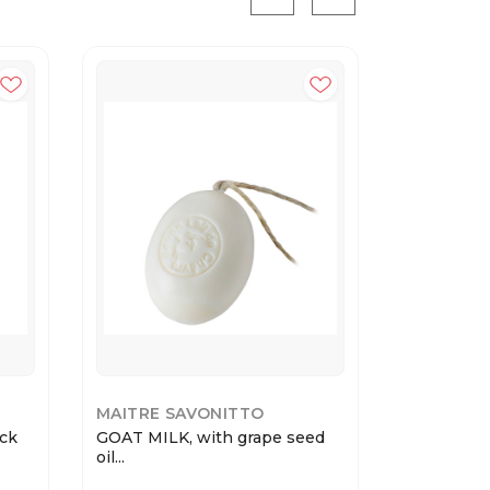
MAITRE SAVONITTO
MAITRE S
ck
GOAT MILK, with grape seed
OVAL ROP
oil...
на вер...