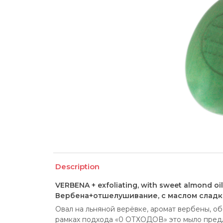
Description
VERBENA + exfoliating, with sweet almond o
Вербена+отшелушивание, с маслом сладк
Овал на льняной верёвке, аромат вербены, об
рамках подхода «0 ОТХОДОВ» это мыло предла