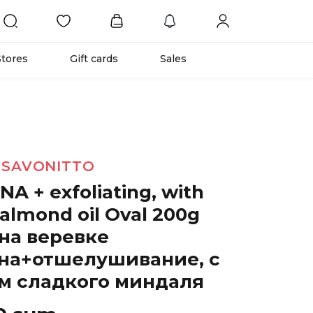
Stores
Gift cards
Sales
 SAVONITTO
A + exfoliating, with
almond oil Oval 200g
на веревке
на+отшелушивание, с
м сладкого миндаля