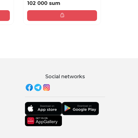
102 000 sum
84 000 
Social networks