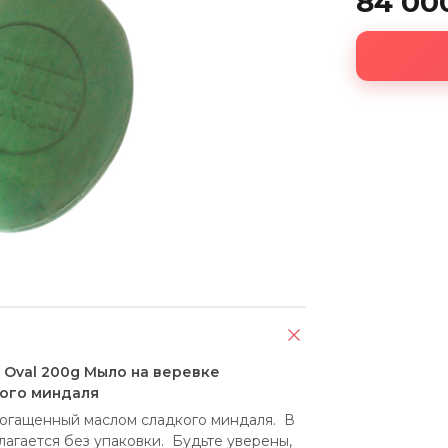
84 00
il Oval 200g Мыло на веревке
ого миндаля
огащенный маслом сладкого миндаля.  В 
гается без упаковки.  Будьте уверены, 