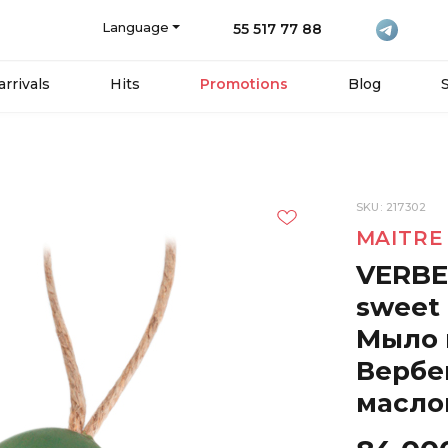
Language
55 517 77 88
rrivals
Hits
Promotions
Blog
SKU: 217302
MAITRE
VERBEN
sweet 
Мыло 
Вербе
масло