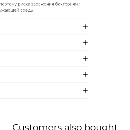
поэтому риска заражения бактериями 
ружающей среды.
Customers also bought