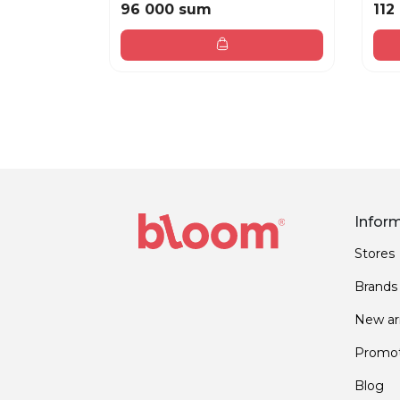
96 000 sum
112
Infor
Stores
Brands
New arr
Promot
Blog