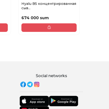
Hyalu B5 концентрированная
Garnier Т
сыв...
Эксперт...
674 000 sum
22 800 
38 000 sum
Social networks