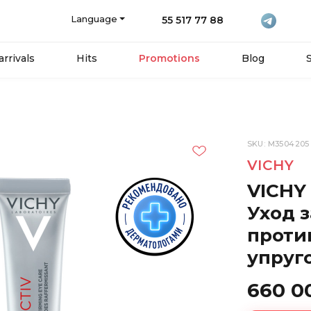
Language
55 517 77 88
rrivals
Hits
Promotions
Blog
SKU: M3504205
VICHY
VICHY
Уход з
проти
упруг
660 0