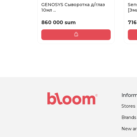
GENOSYS Сыворотка д/глаз
Sen
10мл ...
[Эма
860 000 sum
716
Infor
Stores
Brands
New arr