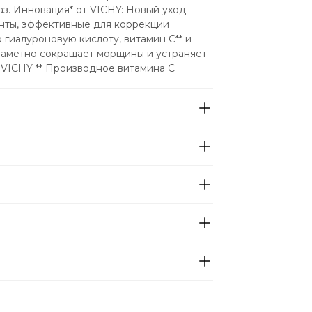
з. Инновация* от VICHY: Новый уход 
ты, эффективные для коррекции 
 гиалуроновую кислоту, витамин С** и 
заметно сокращает морщины и устраняет 
в VICHY ** Производное витамина C