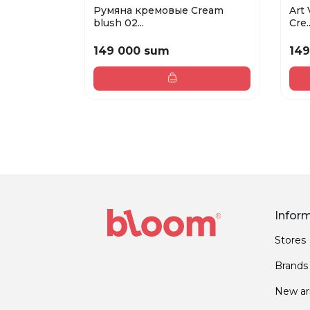
Румяна кремовые Сream
Art
blush 02...
Сre..
149 000 sum
149
Infor
Stores
Brands
New arr