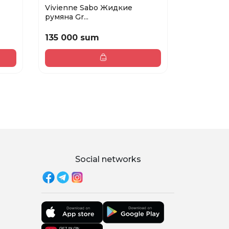
Vivienne Sabo Жидкие
Vivienne Sabo К
румяна Gr...
румяна...
135 000 sum
118 000 
Social networks