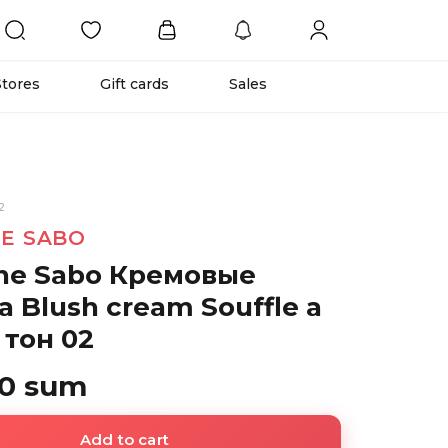
Stores
Gift cards
Sales
2
NE SABO
nne Sabo Кремовые
 Blush cream Souffle a
e тон 02
00 sum
Add to cart