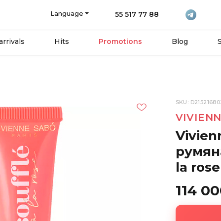
Language
55 517 77 88
rrivals
Hits
Promotions
Blog
SKU: D21521680
VIVIEN
Vivie
румяна
la ros
114 0