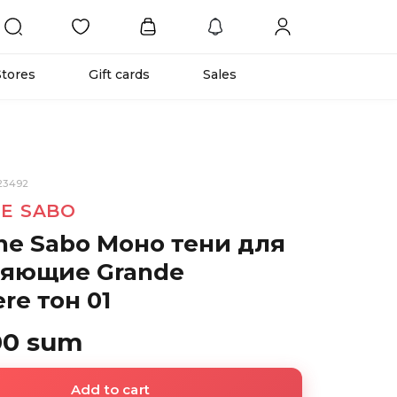
Stores
Gift cards
Sales
23492
NE SABO
ne Sabo Моно тени для
ияющие Grande
re тон 01
00 sum
Add to cart