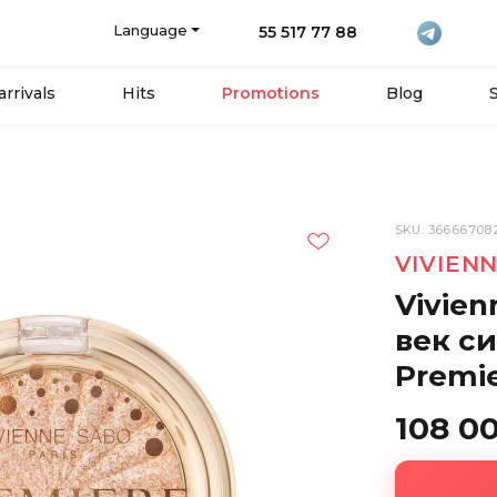
Language
55 517 77 88
rrivals
Hits
Promotions
Blog
SKU: 36666708
VIVIEN
Vivien
век с
Premie
108 0