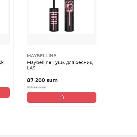
MAYBELLINE
VIVIENNE
ck
Maybelline Тушь для ресниц
Cream eye 
LAS...
St...
87 200 sum
136 000
109 000 sum