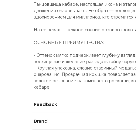
Танцовщица кабаре, настоящая икона и эталон
движения очаровывают. Ее образ — воплощени
вдохновением для миллионов, кто стремится 
На ее веках — нежное сияние розового золота
ОСНОВНЫЕ ПРЕИМУЩЕСТВА:
- Оттенок мягко подчеркивает глубину взгляда
восхищение и желание разгадать тайну чарую
- Круглая упаковка, словно старинный медальо
очарования. Прозрачная крышка позволяет заг
золотое основание напоминает о роскоши, ко
кабаре.
Feedback
Brand