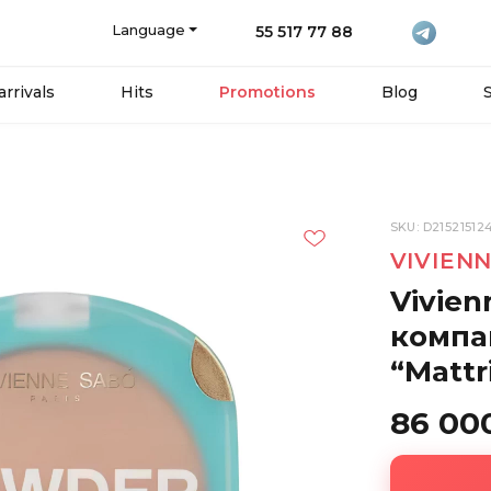
Language
55 517 77 88
rrivals
Hits
Promotions
Blog
SKU: D21521512
VIVIEN
Vivien
компа
“Mattr
86 00