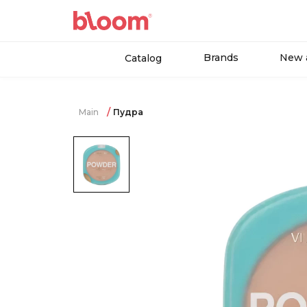
Brands
New a
Catalog
Main
Пудра