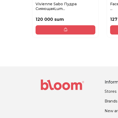
Vivienne Sabo Пудра
Face
СияющаяLum...
...
120 000 sum
127
Infor
Stores
Brands
New arr