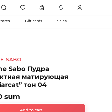
Stores
Gift cards
Sales
4
NE SABO
ne Sabo Пудра
ктная матирующая
iarcat” тон 04
0 sum
Add to cart