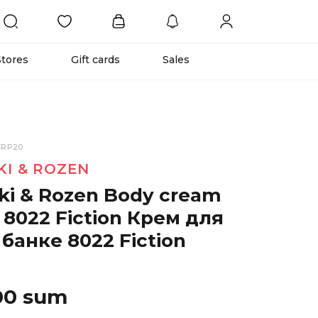
Stores
Gift cards
Sales
CRP20
KI & ROZEN
ski & Rozen Body cream
ar 8022 Fiction Крем для
 банке 8022 Fiction
00 sum