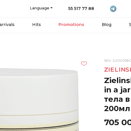
Language
55 517 77 88
rrivals
Hits
Promotions
Blog
SKU: ILS0200B
ZIELINS
Zielin
in a j
тела в
200мл
705 0