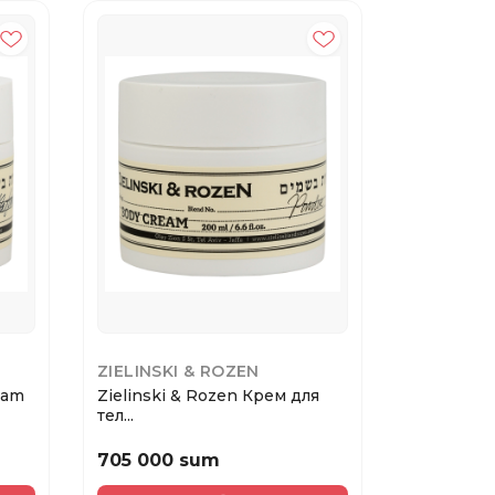
ZIELINSKI & ROZEN
ZIELINSK
Zielinski & Rozen Крем для
Zielinski & Roze
тел...
...
705 000 sum
705 000