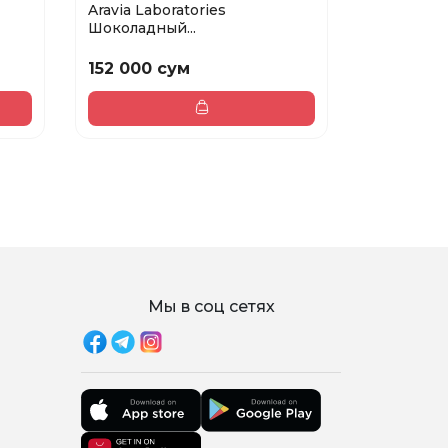
Aravia Laboratories
ARAVIA Pr
Шоколадный...
энзи...
152 000 сум
152 000 
Мы в соц сетях