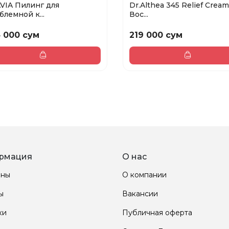
VIA Пилинг для
Dr.Althea 345 Relief Cream
блемной к...
Вос...
 000 сум
219 000 сум
рмация
О нас
ины
О компании
ы
Вакансии
ки
Публичная оферта