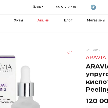
Язык
55 517 77 88
Хиты
Акции
Блог
Магазины
SKU: А034
ARAVIA
ARAVI
упруг
кисло
Peelin
120 0