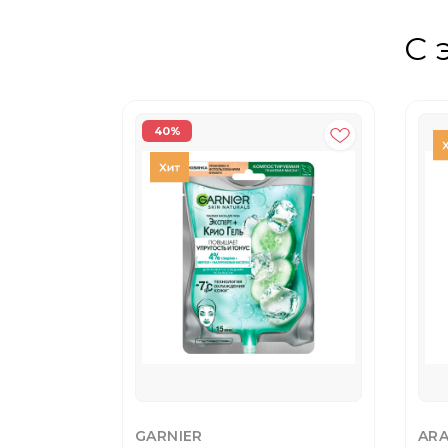
С 
40%
GARNIER
ARA