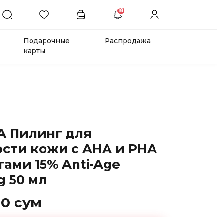
18
Подарочные
Распродажа
карты
A Пилинг для
ости кожи с AHA и PHA
тами 15% Anti-Age
g 50 мл
00 сум