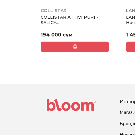
COLLISTAR
LA
COLLISTAR ATTIVI PURI -
LAN
SALICY...
Ночн
194 000 сум
1 4
Инфо
Магаз
Бренд
Новин