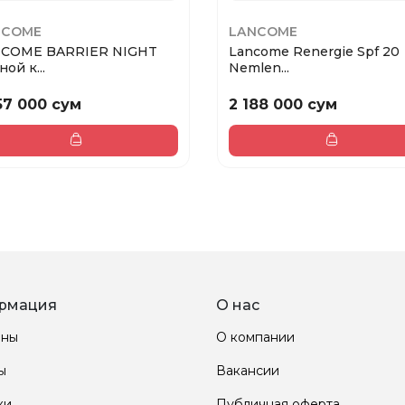
NCOME
LANCOME
COME BARRIER NIGHT
Lancome Renergie Spf 20
ой к...
Nemlen...
57 000 сум
2 188 000 сум
рмация
О нас
ины
О компании
ы
Вакансии
ки
Публичная оферта