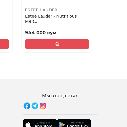
ESTEE LAUDER
BIOTHER
Estee Lauder - Nutritious
Biotherm B
Melt...
...
944 000 сум
1 412 00
Мы в соц сетях