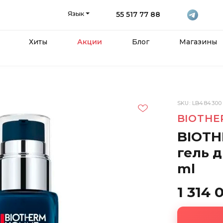
Язык
55 517 77 88
Хиты
Акции
Блог
Магазины
SKU: LB484300
BIOTHE
BIOTH
гель д
ml
1 314 