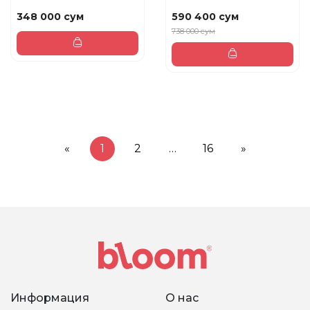
PENCIL 3 - MARRONE Пр...
ESSENCE...
348 000 сум
590 400 сум
738 000 сум
«
1
2
…
16
»
Информация
О нас