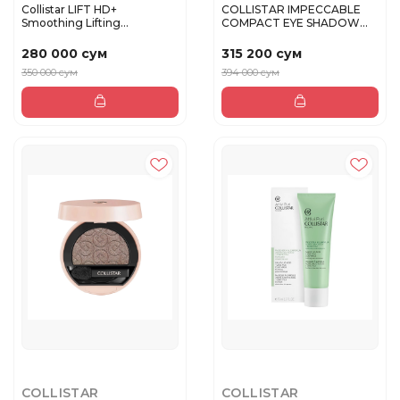
Collistar LIFT HD+
COLLISTAR IMPECCABLE
Smoothing Lifting
COMPACT EYE SHADOW
Concealer 0 A...
1Тени для ...
280 000 сум
315 200 сум
350 000 сум
394 000 сум
COLLISTAR
COLLISTAR