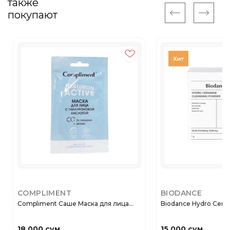
также
покупают
COMPLIMENT
BIODANCE
Compliment Саше Маска для лица...
Biodance Hydro C
18 000 сум
15 000 сум