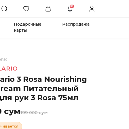
18
Подарочные
Распродажа
карты
6150
LARIO
lario 3 Rosa Nourishing
cream Питательный
ля рук 3 Rosa 75мл
0 сум
199 000 сум
нчивается