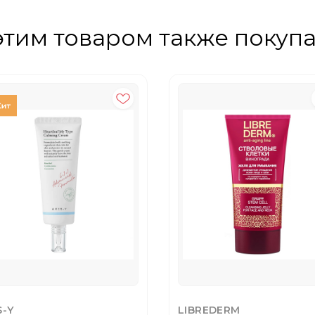
этим товаром также покуп
S-Y
LIBREDERM