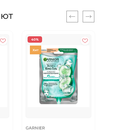
ают
40%
GARNIER
DR.ALTHE