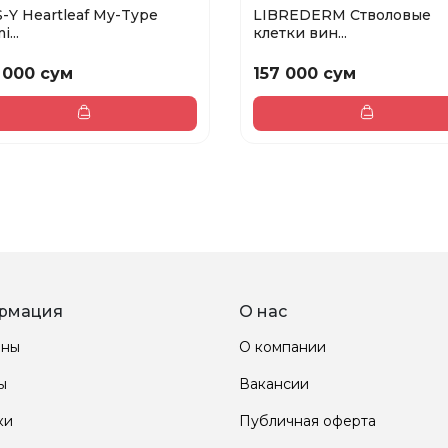
S-Y Heartleaf My-Type
LIBREDERM Стволовые
i...
клетки вин...
 000 сум
157 000 сум
рмация
О нас
ины
О компании
ы
Вакансии
ки
Публичная оферта