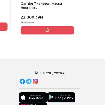
Garnier Тканевая маска
Dr.Althea 
Эксперт...
Вос...
22 800 сум
219 000 
38 000 сум
Мы в соц сетях