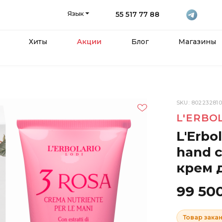
Язык
55 517 77 88
Хиты
Акции
Блог
Магазины
SKU: 802232810
L'ERBO
L'Erbo
hand 
крем д
99 50
Товар зака