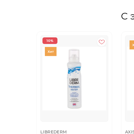
С 
10%
LIBREDERM
AXI