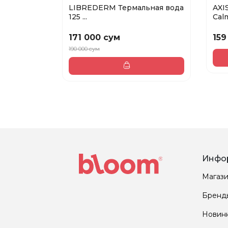
LIBREDERM Термальная вода
AXI
125 ...
Calm
171 000 сум
159
190 000 сум
Инфо
Магаз
Бренд
Новин