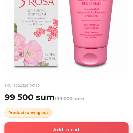
SKU: 8022328106150
99 500 sum
199 000 sum
Product running out
Add to cart