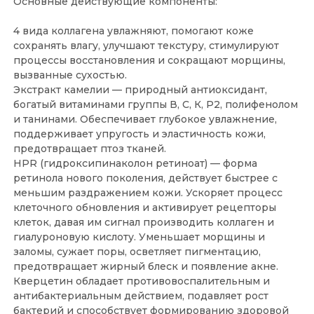
Основные действующие компоненты:
4 вида коллагена увлажняют, помогают коже
сохранять влагу, улучшают текстуру, стимулируют
процессы восстановления и сокращают морщины,
вызванные сухостью.
Экстракт камелии — природный антиоксидант,
богатый витаминами группы В, С, К, P2, полифенолом
и танинами. Обеспечивает глубокое увлажнение,
поддерживает упругость и эластичность кожи,
предотвращает птоз тканей.
HPR (гидроксипинаколон ретиноат) — форма
ретинола нового поколения, действует быстрее с
меньшим раздражением кожи. Ускоряет процесс
клеточного обновления и активирует рецепторы
клеток, давая им сигнал производить коллаген и
гиалуроновую кислоту. Уменьшает морщины и
заломы, сужает поры, осветляет пигментацию,
предотвращает жирный блеск и появление акне.
Кверцетин обладает противовоспалительным и
антибактериальным действием, подавляет рост
бактерий и способствует формированию здоровой