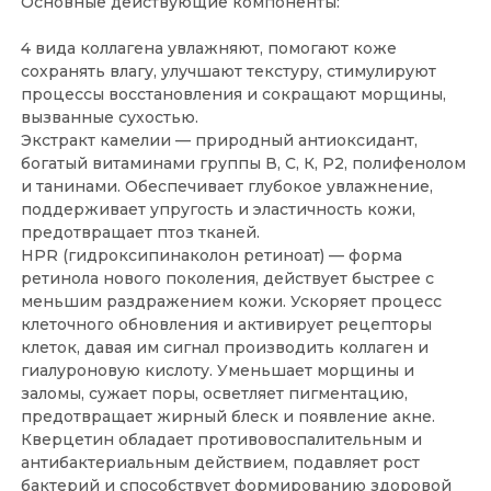
Основные действующие компоненты:
4 вида коллагена увлажняют, помогают коже
сохранять влагу, улучшают текстуру, стимулируют
процессы восстановления и сокращают морщины,
вызванные сухостью.
Экстракт камелии — природный антиоксидант,
богатый витаминами группы В, С, К, P2, полифенолом
и танинами. Обеспечивает глубокое увлажнение,
поддерживает упругость и эластичность кожи,
предотвращает птоз тканей.
HPR (гидроксипинаколон ретиноат) — форма
ретинола нового поколения, действует быстрее с
меньшим раздражением кожи. Ускоряет процесс
клеточного обновления и активирует рецепторы
клеток, давая им сигнал производить коллаген и
гиалуроновую кислоту. Уменьшает морщины и
заломы, сужает поры, осветляет пигментацию,
предотвращает жирный блеск и появление акне.
Кверцетин обладает противовоспалительным и
антибактериальным действием, подавляет рост
бактерий и способствует формированию здоровой