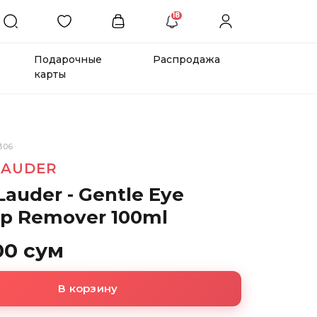
18
Подарочные
Распродажа
карты
306
LAUDER
Lauder - Gentle Eye
p Remover 100ml
00 сум
В корзину