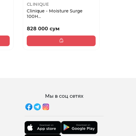
CLINIQUE
DR. IRENA
Clinique - Moisture Surge
Dr Irena 
100H...
PROBI...
828 000 сум
445 000
Мы в соц сетях