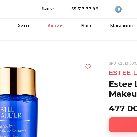
Язык
55 517 77 88
Хиты
Акции
Блог
Магазины
SKU: 027131009
ESTEE 
Estee 
Makeu
477 0