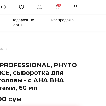
18
Подарочные
Распродажа
карты
66719
 PROFESSIONAL, PHYTO
CE, сыворотка для
головы - с AHA BHA
тами, 60 мл
00 сум