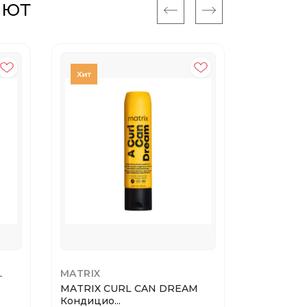
ают
L
MATRIX
T-LAB
MATRIX CURL CAN DREAM
T-LAB PR
Кондицио...
VITAMIN B