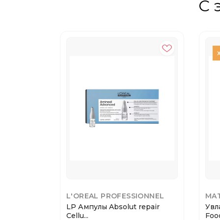
С 
L'OREAL PROFESSIONNEL
MAT
LP Ампулы Absolut repair
Увл
Cellu...
Food