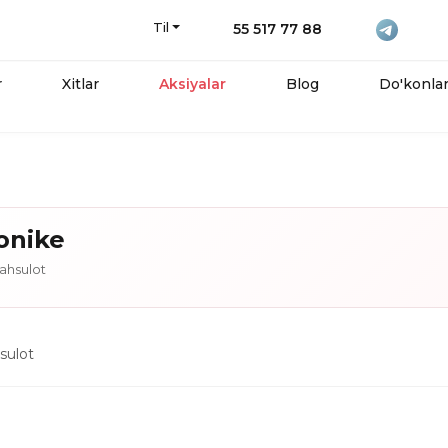
Til
55 517 77 88
r
Xitlar
Aksiyalar
Blog
Do'konla
onike
hsulot
ulot