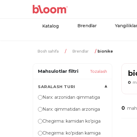
Brendlar
Yangilikla
Katalog
Bosh sahifa
Brendlar
bionike
Mahsulotlar filtri
Tozalash
bi
0
ma
▾
SARALASH TURI
Narx: arzonidan qimmatiga
0
mahs
Narx: qimmatidan arzoniga
Chegirma: kamidan ko'piga
Chegirma: ko'pidan kamiga