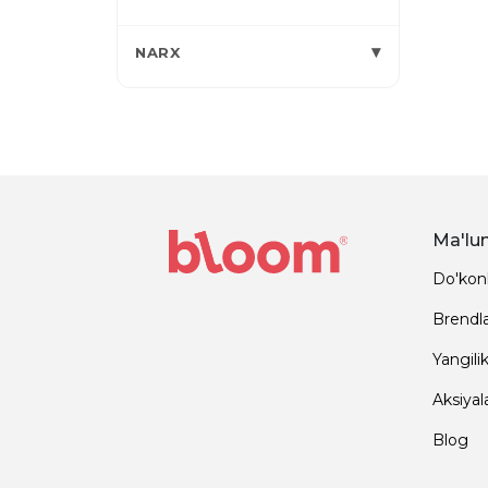
▾
NARX
Ma'lu
Do'kon
Brendl
Yangilik
Aksiyal
Blog