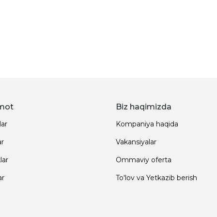
mot
Biz haqimizda
lar
Kompaniya haqida
ar
Vakansiyalar
lar
Ommaviy oferta
ar
To'lov va Yetkazib berish