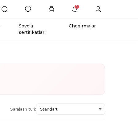
1
r
Sovg'a
Chegirmalar
sertifikatlari
Saralash turi: