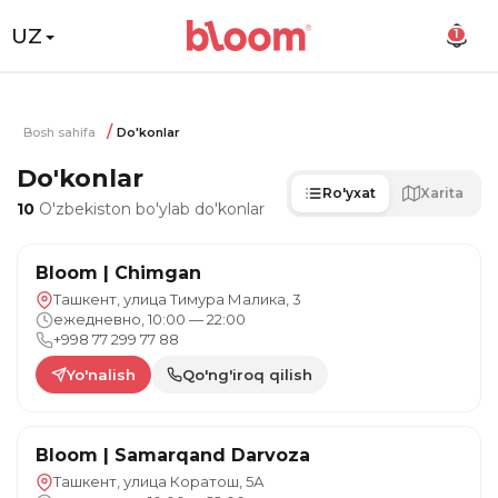
UZ
1
Bosh sahifa
Do'konlar
Do'konlar
Ro'yxat
Xarita
10
O'zbekiston bo'ylab do'konlar
Bloom | Chimgan
Ташкент, улица Тимура Малика, 3
ежедневно, 10:00 — 22:00
+998 77 299 77 88
Yo'nalish
Qo'ng'iroq qilish
Bloom | Samarqand Darvoza
Ташкент, улица Коратош, 5А