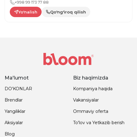
+998 99 173 77 88
Yo'nalish
Qo'ng'iroq qilish
Ma'lumot
Biz haqimizda
DO'KONLAR
Kompaniya haqida
Brendlar
Vakansiyalar
Yangiliklar
Ommaviy oferta
Aksiyalar
To'lov va Yetkazib berish
Blog