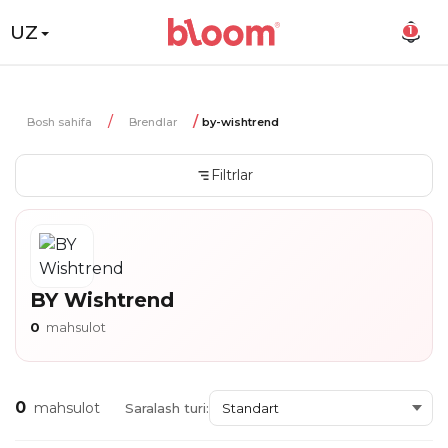
UZ
1
Bosh sahifa
Brendlar
by-wishtrend
Filtrlar
BY Wishtrend
0
mahsulot
0
mahsulot
Saralash turi: